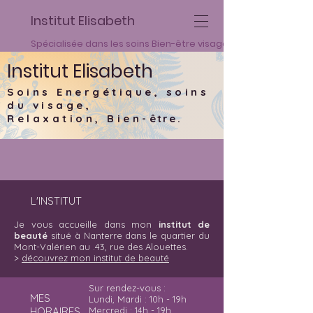
Institut Elisabeth
Spécialisée dans les soins Bien-être visage et corps
Institut Elisabeth
Soins Energétique,
soins
du visage
,
Relaxation, Bien-
être.
L'INSTITUT
Je vous accueille dans mon
institut de
beauté
situé à Nanterre dans le quartier du
Mont-Valérien au .43, rue des Alouettes.
>
découvrez mon institut de beauté
Sur rendez-vous :
MES
Lundi, Mardi : 10h - 19h
HORAIRES
Mercredi : 14h - 19h