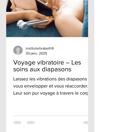
Laissez-vous
institutelisabeth9
30 janv. 2025
Voyage vibratoire – Les
soins aux diapasons
Laissez les vibrations des diapasons
vous envelopper et vous réaccorder.
Leur son pur voyage à travers le corps,
libérant les tensions, apaisant le mental
et réharmonisant l’énergie vitale. Ces
soins invitent au lâcher-prise, à la paix
intérieure et à la reconnexion à soi. Un
moment de douceur profonde, où le