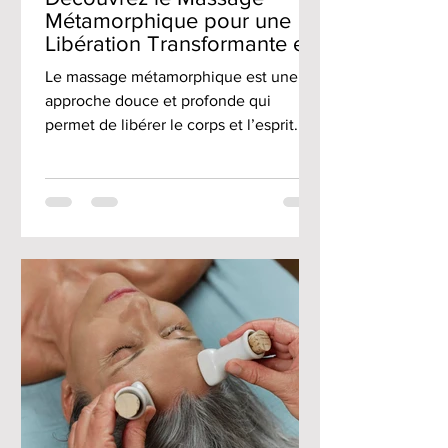
Métamorphique pour une
Libération Transformante et
Harmonieuse
Le massage métamorphique est une
approche douce et profonde qui
permet de libérer le corps et l’esprit. Ce
soin unique agit sur les mémoires
inscrites pendant la période prénatale
dans la colonne vertébrale. Il offre une
véritable opportunité de se libérer des
schémas limitants et de retrouver un
mieux-être global, plus d’harmonie et
de légèreté. Si vous cherchez une
méthode pour vous reconnecter à
vous-même et avancer autrement, ce
massage pourrait bien être la clé. Un
espa