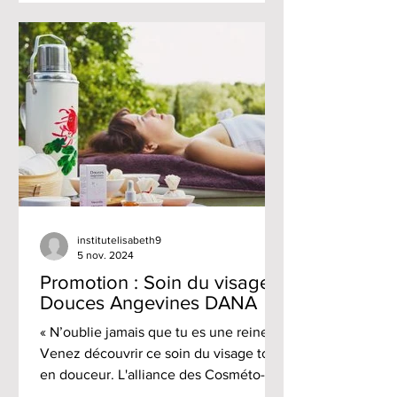
son devient soin. Venez découvrir ces
soins tout en douceur, à -20% jusqu'au
6 décembre 2025.
institutelisabeth9
5 nov. 2024
Promotion : Soin du visage
Douces Angevines DANA
« N’oublie jamais que tu es une reine ! »
Venez découvrir ce soin du visage tout
en douceur. L'alliance des Cosméto-
Fluides des Douces...