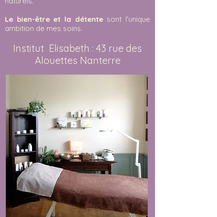
naturels.
Le bien-être et la détente
sont l'unique
ambition de mes soins.
Institut Elisabeth : 43 rue des
Alouettes Nanterre