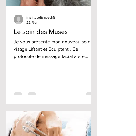
institutelisabeth9
22 févr.
Le soin des Muses
Je vous présente mon nouveau soin
visage Liftant et Sculptant . Ce
protocole de massage facial a été
spécialement conçu pour les Douces
Angevines par Manuella Lambert,
facialiste et masseuse à Angers. Ce
soin d'une grande efficacité permet :
Un effet tenseur immédiat. Lisse les
traits du visage. La peau est rebondie &
l'éclat boosté. Grâce à sa gestuelle
fluide et précise, ce soin apporte une
relaxation profonde, laissant votre
visage éclatant, reposé et repulpé.